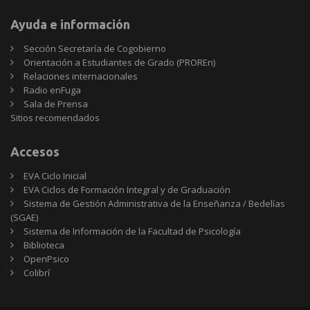
Ayuda e información
Sección Secretaría de Cogobierno
Orientación a Estudiantes de Grado (PROREn)
Relaciones internacionales
Radio enFuga
Sala de Prensa
Sitios
Sitios recomendados
recomendados
Accesos
EVA Ciclo Inicial
EVA Ciclos de Formación Integral y de Graduación
Sistema de Gestión Administrativa de la Enseñanza / Bedelías
(SGAE)
Sistema de Información de la Facultad de Psicología
Biblioteca
OpenPsico
Colibrí