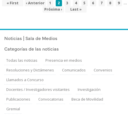
…
Primera
« First
Página
‹ Anterior
Page
Página
Page
Page
Page
Page
Page
Page
Page
1
2
3
4
5
6
7
8
9
Paginación
página
anterior
actual
Siguiente
Próxima ›
Última
Last »
página
página
Noticias | Sala de Medios
Categorías de las noticias
Todas las noticias
Presencia en medios
Resoluciones y Dictámenes
Comunicados
Convenios
Llamados a Concurso
Docentes / Investigadores visitantes
Investigación
Publicaciones
Convocatorias
Beca de Movilidad
Gremial