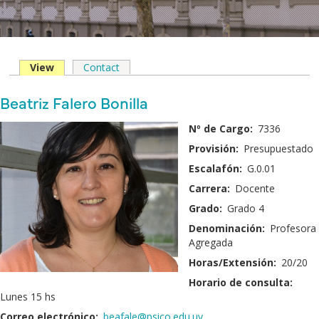
View
(solapa
Contact
Solapas
activa)
principales
Nombre
Beatriz Falero Bonilla
y
Fotografía:
Nº de Cargo:
7336
Apellido:
Provisión:
Presupuestado
Escalafón:
G.0.01
Carrera:
Docente
Grado:
Grado 4
Denominación:
Profesora
Agregada
Horas/Extensión:
20/20
Horario de consulta:
Lunes 15 hs
Correo electrónico:
beafale@psico.edu.uy