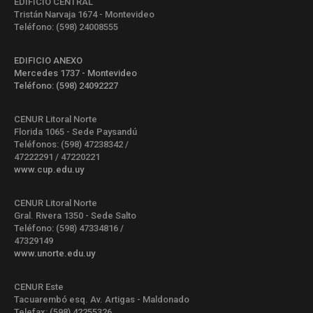
EDIFICIO CENTRAL
Tristán Narvaja 1674 - Montevideo
Teléfono: (598) 24008555
EDIFICIO ANEXO
Mercedes 1737 - Montevideo
Teléfono: (598) 24092227
CENUR Litoral Norte
Florida 1065 - Sede Paysandú
Teléfonos: (598) 47238342 /
47222291 / 47220221
www.cup.edu.uy
CENUR Litoral Norte
Gral. Rivera 1350 - Sede Salto
Teléfono: (598) 47334816 /
47329149
www.unorte.edu.uy
CENUR Este
Tacuarembó esq. Av. Artigas - Maldonado
Telefax: (598) 42255326