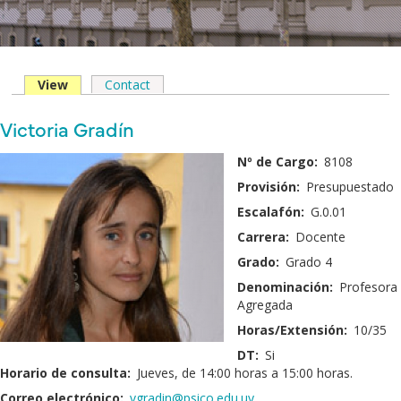
View
(solapa
Contact
Solapas
activa)
principales
Nombre
Victoria Gradín
y
Fotografía:
Nº de Cargo:
8108
Apellido:
Provisión:
Presupuestado
Escalafón:
G.0.01
Carrera:
Docente
Grado:
Grado 4
Denominación:
Profesora
Agregada
Horas/Extensión:
10/35
DT:
Si
Horario de consulta:
Jueves, de 14:00 horas a 15:00 horas.
Correo electrónico:
vgradin@psico.edu.uy