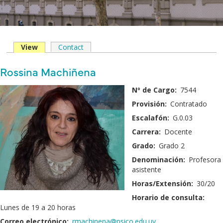
View
(solapa
Contact
Solapas
activa)
principales
Nombre
Rossina Machiñena
y
Fotografía:
Nº de Cargo:
7544
Apellido:
Provisión:
Contratado
Escalafón:
G.0.03
Carrera:
Docente
Grado:
Grado 2
Denominación:
Profesora
asistente
Horas/Extensión:
30/20
Horario de consulta:
Lunes de 19 a 20 horas
Correo electrónico:
rmachinena@psico.edu.uy