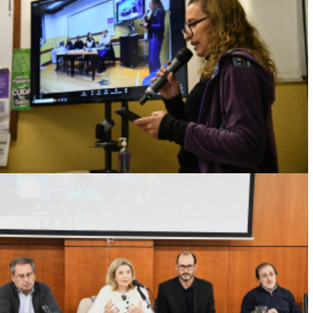
CONVERSATORIO ABORDÓ LOS LÍMITES DE
LA REPARACIÓN A INFANCIAS VÍCTIMAS
DEL TERRORISMO DE ESTADO
Ver más
RICARDO BERNARDI: EL LEGADO DE LA
CURIOSIDAD, EL RIGOR Y EL PENSAMIENTO
CRÍTICO