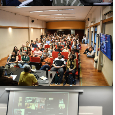
PSICOLOGÍA SOCIAL DESDE URUGUAY: UNA
APUESTA CRÍTICA PARA PENSAR EL
PRESENTE
Ver más
GONZALO GRAU PÉREZ, DOCTOR EN