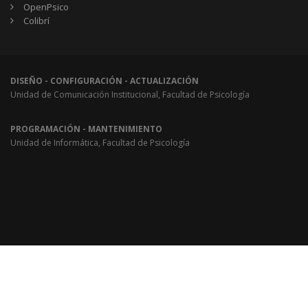
OpenPsico
Colibrí
DISEÑO - CONFIGURACIÓN - ACTUALIZACIÓN
Unidad de Comunicación Institucional, Facultad de Psicología
PROGRAMACIÓN - MANTENIMIENTO
Unidad de Informática, Facultad de Psicología