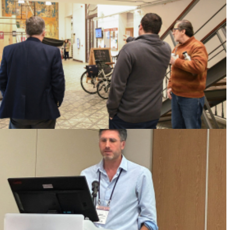
DECANO DE FACULTAD DE PSICOLOGÍA
RECORRIÓ JUNTO A AUTORIDADES DE
HUMANIDADES Y DERECHO LA ACTUAL
SEDE DE LA FACULTAD DE HUMANIDADES Y
CIENCIAS DE LA EDUCACIÓN
Ver más
DOCENTES E INVESTIGADORAS DE LA
FACULTAD PARTICIPARON EN CONGRESO
INTERNACIONAL SOBRE DESARROLLO
HUMANO