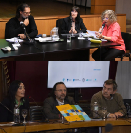
DESAFÍOS PARA LA PUBLICACIÓN
ACADÉMICA: CLAVES PARA NAVEGAR EL
SISTEMA EDITORIAL CIENTÍFICO
Ver más
UDELAR PRESENTA «ESTUDIO NACIONAL
SOBRE PERCEPCIONES EN TORNO AL
DOLOR, LA MUERTE Y EL SUICIDIO»
Ver más