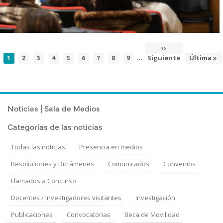
Siguiente
››
Paginación
…
Página
Page
Page
Page
Page
Page
Page
Page
Page
Siguiente
página
Última
Última »
1
2
3
4
5
6
7
8
9
actual
página
Noticias | Sala de Medios
Categorías de las noticias
Todas las noticias
Presencia en medios
Resoluciones y Dictámenes
Comunicados
Convenios
Llamados a Concurso
Docentes / Investigadores visitantes
Investigación
Publicaciones
Convocatorias
Beca de Movilidad