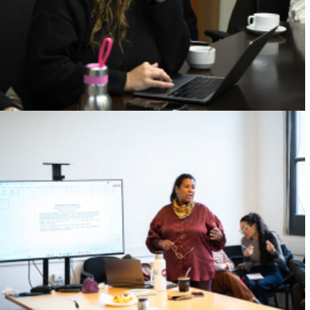
DE GÉNERO
Ver más
UNIVERSIDAD ANTIRRACISTA:
EXPERIENCIAS, DESAFÍOS Y
APRENDIZAJES EN EL PRIMER ENCUENTRO
DEL CICLO IMPULSADO POR LA UDELAR
Ver más