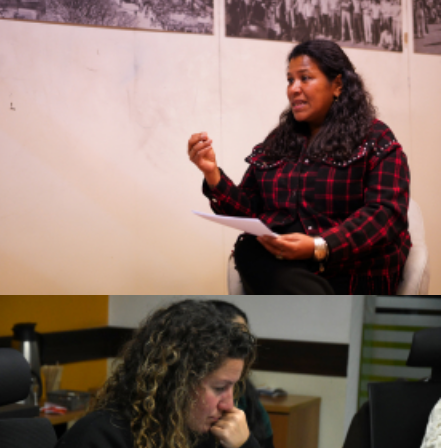
UNA ESTRUCTURA SOSTENIDA POR EL
RACISMO Y EL PATRIARCADO
Ver más
REFERENTES DE EQUIDAD Y GÉNERO
FORTALECEN EL TRABAJO CONJUNTO
HACIA LA IMPLEMENTACIÓN DEL NIVEL III
DEL MODELO DE CALIDAD CON EQUIDAD