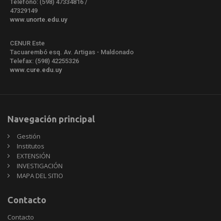
Teléfono: (598) 47334816 /
47329149
www.unorte.edu.uy
CENUR Este
Tacuarembó esq. Av. Artigas - Maldonado
Telefax: (598) 42255326
www.cure.edu.uy
Navegación principal
Gestión
Institutos
EXTENSIÓN
INVESTIGACIÓN
MAPA DEL SITIO
Contacto
Contacto