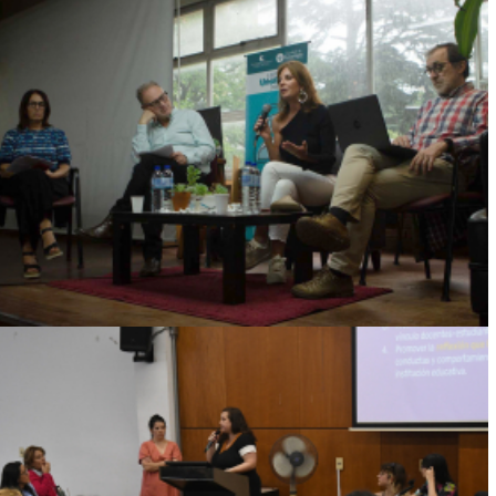
DECANO DE LA FACULTAD ESTUVO
PRESENTE EN ARGENTINA PARA EL X
CONGRESO MARPLATENSE
INTERNACIONAL DE PSICOLOGÍA
Ver más
ACTIVIDAD DE SENSIBILIZACIÓN SOBRE
UNA FACULTAD LIBRE DE VIOLENCIAS:
ESPACIOS DE FORMACIÓN INTEGRAL