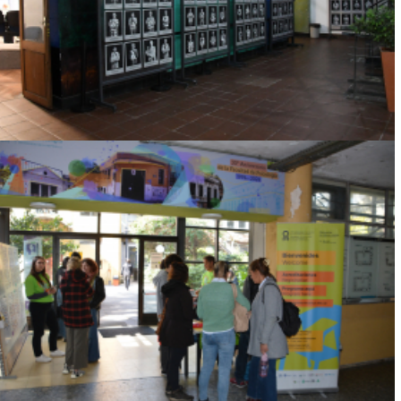
Ver más
LA FACULTAD DE PSICOLOGÍA ALBERGÓ LA
10° CONFERENCIA INTERNACIONAL DE
PSICOLOGÍA COMUNITARIA Y EL
ENCUENTRO DE EXPERIENCIAS SOCIO-
COMUNITARIAS EN EXTENSIÓN
UNIVERSITARIA
Ver más