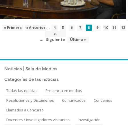
…
Primera
« Primera
Página
‹‹ Anterior
Page
Page
Page
Page
Página
Page
Page
Page
Pa
4
5
6
7
8
9
10
11
12
Paginación
página
anterior
actual
Siguiente
››
…
Siguiente
página
Última
Última »
página
Noticias | Sala de Medios
Categorías de las noticias
Todas las noticias
Presencia en medios
Resoluciones y Dictámenes
Comunicados
Convenios
Llamados a Concurso
Docentes / Investigadores visitantes
Investigación