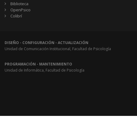
Biblioteca
OpenPsico
Colibrí
DISEÑO - CONFIGURACIÓN - ACTUALIZACIÓN
Unidad de Comunicación Institucional, Facultad de Psicología
PROGRAMACIÓN - MANTENIMIENTO
Unidad de Informática, Facultad de Psicología