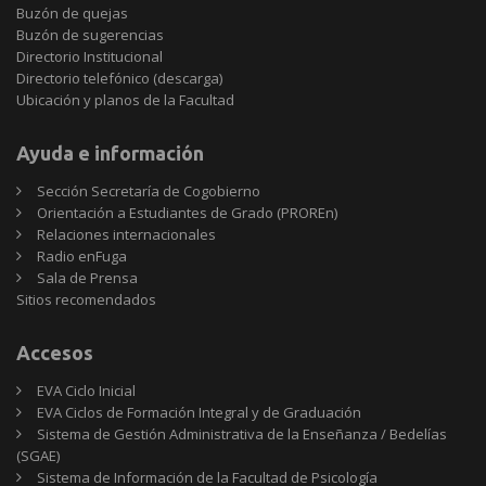
Buzón de quejas
Buzón de sugerencias
Directorio Institucional
Directorio telefónico (descarga)
Ubicación y planos de la Facultad
Ayuda e información
Sección Secretaría de Cogobierno
Orientación a Estudiantes de Grado (PROREn)
Relaciones internacionales
Radio enFuga
Sala de Prensa
Sitios
Sitios recomendados
recomendados
Accesos
EVA Ciclo Inicial
EVA Ciclos de Formación Integral y de Graduación
Sistema de Gestión Administrativa de la Enseñanza / Bedelías
(SGAE)
Sistema de Información de la Facultad de Psicología