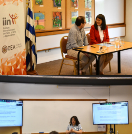
FACULTAD DE PSICOLOGÍA Y EL IIN
REFUERZAN LA COOPERACIÓN EN
DERECHOS HUMANOS DE LA NIÑEZ Y
ADOLESCENCIA CON NUEVAS INICIATIVAS
ACADÉMICAS Y DE INVESTIGACIÓN
Ver más
CAROLINA FARÍAS, DOCTORA EN
PSICOLOGÍA POR LA FACULTAD DE
PSICOLOGÍA DE LA UNIVERSIDAD DE LA
REPÚBLICA