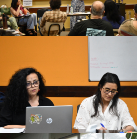
Ver más
FACULTAD DE PSICOLOGÍA AVANZA HACIA
LA CERTIFICACIÓN NIVEL II DEL MODELO
DE CALIDAD CON EQUIDAD DE GÉNERO
CON INSTANCIAS DE CAPACITACIÓN
INTERNA
Ver más