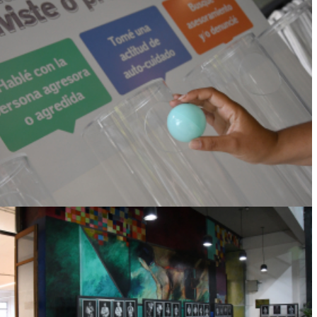
¿QUÉ HICISTE CON ESA SITUACIÓN DE
VIOLENCIA, ACOSO Y/O DISCRIMINACIÓN
QUE VIVISTE O PRESENCIASTE?
Ver más
DIÁLOGO A PARTIR DE LA MUESTRA
ITINERANTE “MULTIPLICANDO ABRAZOS:
IMÁGENES DEL SILENCIO”