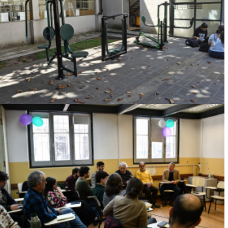
INAUGURACIÓN DE ESTACIÓN DE
GIMNASIA AL AIRE LIBRE
Ver más
CONVERSATORIO DE APERTURA AL CICLO
DE CELEBRACIONES POR LOS 30 AÑOS DE
LA PSICOLOGÍA DE LAS ORGANIZACIONES
Y EL TRABAJO
Ver más