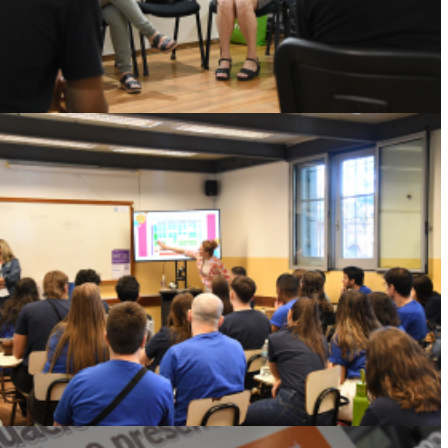
Ver más
ENCUENTRO ACADÉMICO
INTERNACIONAL: LA FACULTAD DE
PSICOLOGÍA RECIBIÓ A 60 ESTUDIANTES
BRASILEÑOS
Ver más