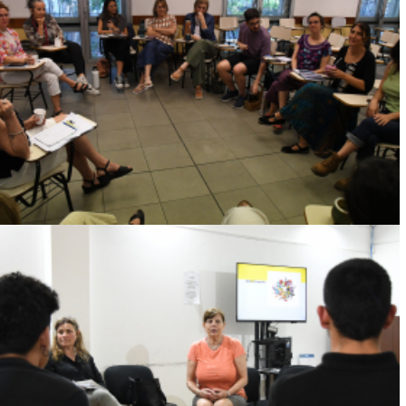
FACULTAD CELEBRÓ ENCUENTROS PARA
REPENSAR LA EVALUACIÓN DE LAS UCO EN
CLAVE DE LA NUEVA ESCALA CONCEPTUAL
UDELAR
Ver más
CON TALLERES Y ACTIVIDADES DE
REFLEXIÓN PEDAGÓGICA SE DESPIDIÓ EL
CICLO "ENSEÑAR EN LA UNIVERSIDAD"