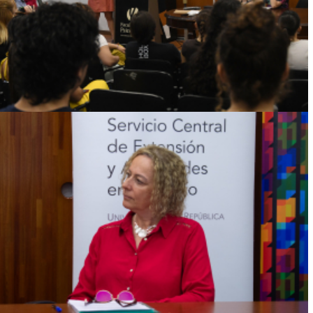
Ver más
EQUIDAD RACIAL Y AFRODESCENDENCIA
EN LA AGENDA PÚBLICA:
«DECLARACIONES SOLAS NO SON
SUFICIENTES»
Ver más