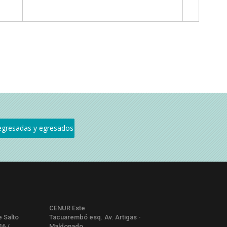
CENUR Este
e Salto
Tacuarembó esq. Av. Artigas -
16 /
Maldonado