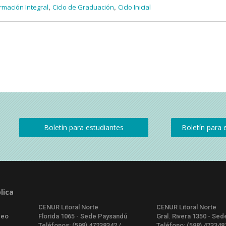
,
,
rmación Integral
Ciclo de Graduación
Ciclo Inicial
lica
CENUR Litoral Norte
CENUR Litoral Norte
deo
Florida 1065 - Sede Paysandú
Gral. Rivera 1350 - Sed
Teléfonos: (598) 47238342 /
Teléfono: (598) 473348