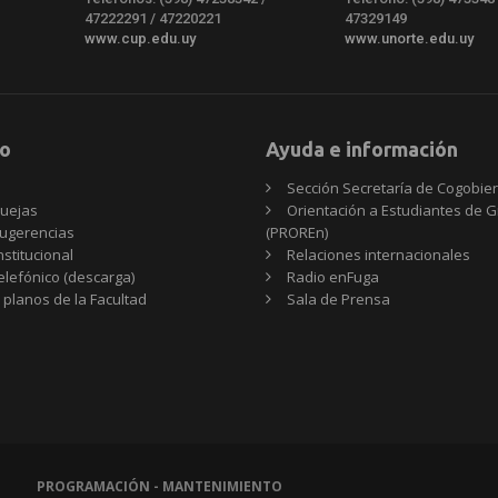
47222291 / 47220221
47329149
www.cup.edu.uy
www.unorte.edu.uy
o
Ayuda e información
Sección Secretaría de Cogobie
uejas
Orientación a Estudiantes de 
ugerencias
(PROREn)
nstitucional
Relaciones internacionales
telefónico (descarga)
Radio enFuga
 planos de la Facultad
Sala de Prensa
PROGRAMACIÓN - MANTENIMIENTO