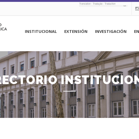
Translation - Tradução - Traduction
navegación
INSTITUCIONAL
EXTENSIÓN
INVESTIGACIÓN
E
principal
RECTORIO INSTITUCIO