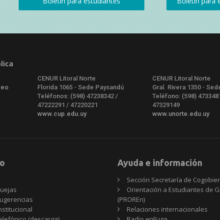
lica
CENUR Litoral Norte
CENUR Litoral Norte
deo
Florida 1065 - Sede Paysandú
Gral. Rivera 1350 - Sed
Teléfonos: (598) 47238342 /
Teléfono: (598) 473348
47222291 / 47220221
47329149
www.cup.edu.uy
www.unorte.edu.uy
o
Ayuda e información
Sección Secretaría de Cogobie
uejas
Orientación a Estudiantes de 
ugerencias
(PROREn)
nstitucional
Relaciones internacionales
telefónico (descarga)
Radio enFuga