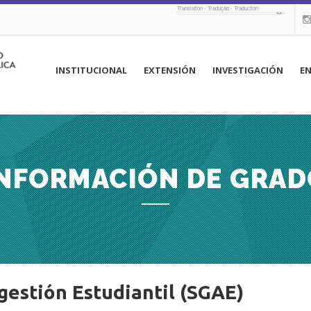
Translation - Tradução - Traduction
navegación
INSTITUCIONAL
EXTENSIÓN
INVESTIGACIÓN
E
principal
INFORMACIÓN DE GRAD
gestión Estudiantil (SGAE)