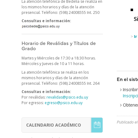
La atención telefónica de Bedelía se realiza en
Cuerpo
los mismos horarios y días de la atención
presencial
.
Teléfono: (598) 24008555 Int. 250
S
Consultas e información:
>
Ir
Horario de Reválidas y Títulos de
Grado
Martes y Miércoles de 17:30 a 18:30 horas.
Miércoles y Jueves de 10 a 11 horas.
La atención telefónica se realiza en los
mismos horarios y días de la atención
En el sis
presencial
.
Teléfono: (598) 24008555 Int. 264
Inscrib
Consultas e información:
Inscrip
Por reválidas:
revalidas@psico.edu.uy
Por egresos:
egreso@psico.edu.uy
Obtener
Publicado e
CALENDARIO ACADÉMICO
Menú
Estudiantes
de