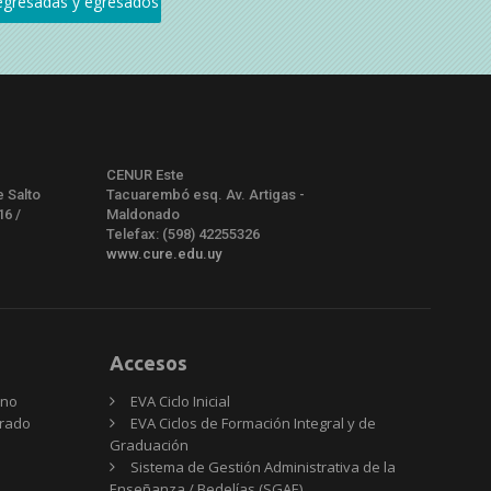
CENUR Este
e Salto
Tacuarembó esq. Av. Artigas -
16 /
Maldonado
Telefax: (598) 42255326
www.cure.edu.uy
Accesos
rno
EVA Ciclo Inicial
Grado
EVA Ciclos de Formación Integral y de
Graduación
Sistema de Gestión Administrativa de la
Enseñanza / Bedelías (SGAE)