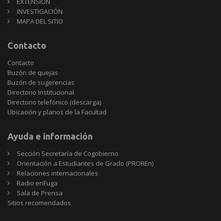
EXTENSIÓN
INVESTIGACIÓN
MAPA DEL SITIO
Contacto
Contacto
Buzón de quejas
Buzón de sugerencias
Directorio Institucional
Directorio telefónico (descarga)
Ubicación y planos de la Facultad
Ayuda e información
Sección Secretaría de Cogobierno
Orientación a Estudiantes de Grado (PROREn)
Relaciones internacionales
Radio enFuga
Sala de Prensa
Sitios
Sitios recomendados
recomendados