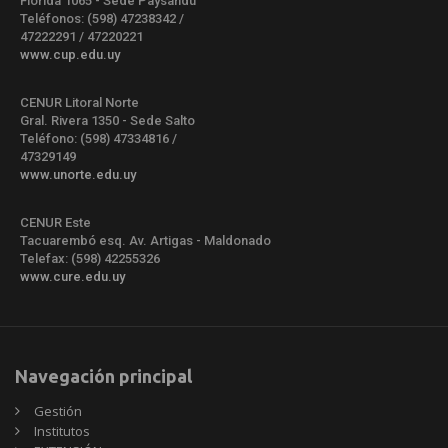
Florida 1065 - Sede Paysandú
Teléfonos: (598) 47238342 /
47222291 / 47220221
www.cup.edu.uy
CENUR Litoral Norte
Gral. Rivera 1350 - Sede Salto
Teléfono: (598) 47334816 /
47329149
www.unorte.edu.uy
CENUR Este
Tacuarembó esq. Av. Artigas - Maldonado
Telefax: (598) 42255326
www.cure.edu.uy
Navegación principal
Gestión
Institutos