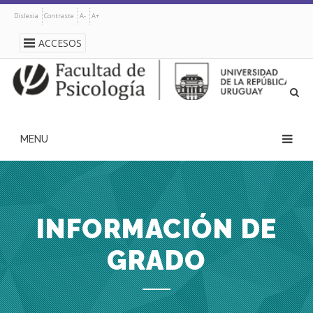
Pasar
Dislexia
Contraste
A-
A+
al
contenido
ACCESOS
principal
navegación
principal
INFORMACIÓN DE
GRADO