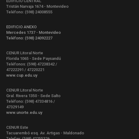
EDIFICIO CENTRAL
Tristán Narvaja 1674 - Montevideo
Teléfono: (598) 24008555
EDIFICIO ANEXO
Mercedes 1737 - Montevideo
Teléfono: (598) 24092227
CENUR Litoral Norte
Florida 1065 - Sede Paysandú
Teléfonos: (598) 47238342 /
47222291 / 47220221
www.cup.edu.uy
CENUR Litoral Norte
Gral. Rivera 1350 - Sede Salto
Teléfono: (598) 47334816 /
47329149
www.unorte.edu.uy
CENUR Este
Tacuarembó esq. Av. Artigas - Maldonado
Telefax: (598) 42255326