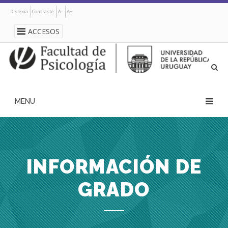
Pasar
Dislexia
Contraste
A-
A+
al
contenido
ACCESOS
principal
navegación
principal
INFORMACIÓN DE
GRADO