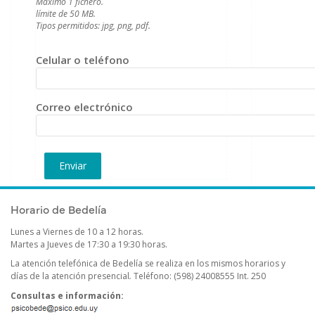
Máximo 1 fichero.
límite de 50 MB.
Tipos permitidos: jpg, png, pdf.
Celular o teléfono
Correo electrónico
Publicado el
Viernes 11 Marzo, 2022
Horario de Bedelía
Lunes a Viernes de 10 a 12 horas.
Martes a Jueves de 17:30 a 19:30 horas.
La atención telefónica de Bedelía se realiza en los mismos horarios y
días de la atención presencial
.
Teléfono: (598) 24008555 Int. 250
Consultas e información: