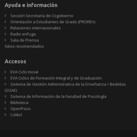
Ayuda e información
Sección Secretaría de Cogobierno
Orientación a Estudiantes de Grado (PROREn)
Relaciones internacionales
Radio enFuga
Sala de Prensa
Sitios
Sitios recomendados
recomendados
Accesos
EVA Ciclo Inicial
EVA Ciclos de Formación Integral y de Graduación
Sistema de Gestión Administrativa de la Enseñanza / Bedelías
(SGAE)
Sistema de Información de la Facultad de Psicología
Biblioteca
OpenPsico
Colibrí