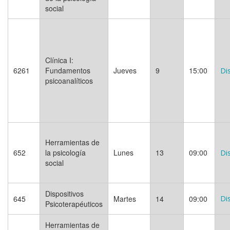
social
Clínica I:
6261
Fundamentos
Jueves
9
15:00
Di
psicoanalíticos
Herramientas de
652
la psicología
Lunes
13
09:00
Di
social
Dispositivos
645
Martes
14
09:00
Di
Psicoterapéuticos
Herramientas de