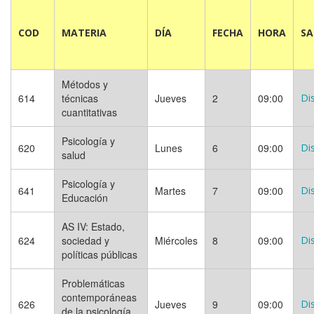
COD
MATERIA
DÍA
FECHA
HORA
S
Métodos y
614
técnicas
Jueves
2
09:00
Di
cuantitativas
Psicología y
620
Lunes
6
09:00
Di
salud
Psicología y
641
Martes
7
09:00
Di
Educación
AS IV: Estado,
624
sociedad y
Miércoles
8
09:00
Di
políticas públicas
Problemáticas
contemporáneas
626
Jueves
9
09:00
Di
de la psicología