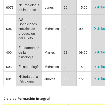
Neurobiología
6073
Lunes
20
15:00
Distrib
de la mente
AS I:
Condiciones
604
sociales de
Miércoles
22
09:00
Distrib
producción
del sujeto
Fundamentos
400
de la
Martes
28
09:00
Distrib
psicología
603
Epistemología
Miércoles
29
15:00
Distrib
Historia de la
601
Jueves
30
15:00
Distrib
Psicología
Ciclo de Formación Integral