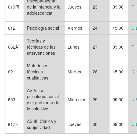
Psicopatología
619PI
de la infancia y la
Jueves
23
09:00
Di
adolescencia
612
Psicología social
Viernes
24
15:00
Di
Teorías y
662A
técnicas de las
Lunes
27
09:00
Di
intervenciones
Métodos y
621
técnicas
Martes
28
15:00
Di
cualitativas
AS V: La
psicología social
653
Miércoles
29
09:00
Di
y el problema de
lo colectivo
AS III: Clínica y
617E
Jueves
30
09:00
Di
subjetividad