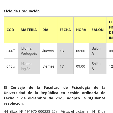
Ciclo de Graduación
F
FI
COD
MATERIA
DÍA
FECHA
HORA
SALÓN
D
I
Idioma
Salón
644G
Jueves
16
09:00
09
Portugués
A
Idioma
Salón
643G
Viernes
17
09:00
12
Inglés
A
El Consejo de la Facultad de Psicología de la
Universidad de la República en sesión ordinaria de
fecha 1 de diciembre de 2025, adoptó la siguiente
resolución:
44. (Exp. Nº 191970-000228-25) - Visto: el dictamen N° 8 de