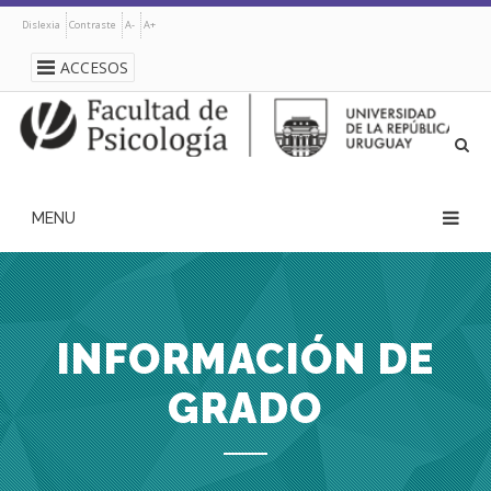
Pasar
Dislexia
Contraste
A-
A+
al
contenido
ACCESOS
principal
navegación
principal
INFORMACIÓN DE
GRADO