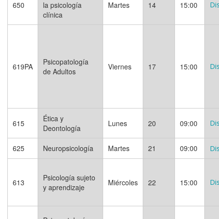
650
la psicología
Martes
14
15:00
Di
clínica
Psicopatología
619PA
Viernes
17
15:00
Di
de Adultos
Ética y
615
Lunes
20
09:00
Di
Deontología
625
Neuropsicología
Martes
21
09:00
Di
Psicología sujeto
613
Miércoles
22
15:00
Di
y aprendizaje