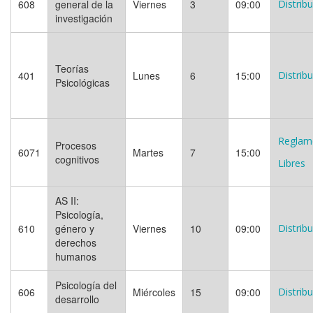
608
general de la
Viernes
3
09:00
Distrib
investigación
Teorías
401
Lunes
6
15:00
Distrib
Psicológicas
Reglam
Procesos
6071
Martes
7
15:00
cognitivos
Libres
AS II:
Psicología,
610
género y
Viernes
10
09:00
Distrib
derechos
humanos
Psicología del
606
Miércoles
15
09:00
Distrib
desarrollo