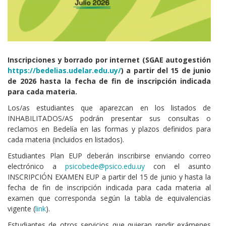
Cuerpo
Inscripciones y borrado por internet (SGAE autogestión
https://bedelias.udelar.edu.uy/
) a partir del 15 de junio
de 2026 hasta la fecha de fin de inscripción indicada
para cada materia.
Los/as estudiantes que aparezcan en los listados de
INHABILITADOS/AS podrán presentar sus consultas o
reclamos en Bedelía en las formas y plazos definidos para
cada materia (incluidos en listados).
Estudiantes Plan EUP deberán inscribirse enviando correo
electrónico a
psicobede@psico.edu.uy
con el asunto
INSCRIPCIÓN EXAMEN EUP a partir del 15 de junio y hasta la
fecha de fin de inscripción indicada para cada materia al
examen que corresponda según la tabla de equivalencias
vigente (
link
).
Estudiantes de otros servicios que quieran rendir exámenes