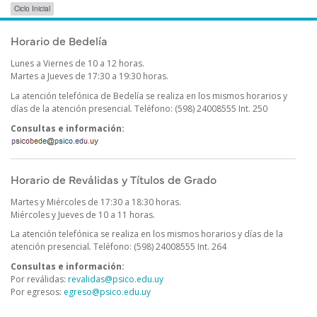
Etiquetas
Ciclo Inicial
para
comunicados/avisos
Publicado el
Miércoles 8 Abril, 2026
Horario de Bedelía
Lunes a Viernes de 10 a 12 horas.
Martes a Jueves de 17:30 a 19:30 horas.
La atención telefónica de Bedelía se realiza en los mismos horarios y
días de la atención presencial
.
Teléfono: (598) 24008555 Int. 250
Consultas e información:
Horario de Reválidas y Títulos de Grado
Martes y Miércoles de 17:30 a 18:30 horas.
Miércoles y Jueves de 10 a 11 horas.
La atención telefónica se realiza en los mismos horarios y días de la
atención presencial
.
Teléfono: (598) 24008555 Int. 264
Consultas e información:
Por reválidas:
revalidas@psico.edu.uy
Por egresos:
egreso@psico.edu.uy