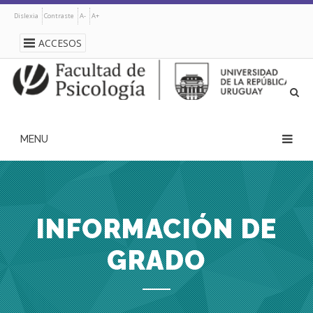
Pasar
Dislexia
Contraste
A-
A+
al
contenido
ACCESOS
principal
navegación
principal
INFORMACIÓN DE
GRADO