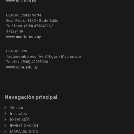
www.cup.edu.uy
CENUR Litoral Norte
Gral. Rivera 1350 - Sede Salto
Teléfono: (598) 47334816 /
47329149
www.unorte.edu.uy
CENUR Este
Tacuarembó esq. Av. Artigas - Maldonado
Telefax: (598) 42255326
www.cure.edu.uy
Navegación principal
Gestión
Institutos
EXTENSIÓN
INVESTIGACIÓN
MAPA DEL SITIO