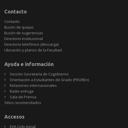
Contacto
Contacto
Buzón de quejas
Buzón de sugerencias
Directorio Institucional
Directorio telefónico (descarga)
Ubicación y planos de la Facultad
Ayuda e información
Sección Secretaría de Cogobierno
Orientación a Estudiantes de Grado (PROREn)
Relaciones internacionales
Radio enFuga
Sala de Prensa
Sitios
Sitios recomendados
recomendados
Accesos
EVA Ciclo Inicial