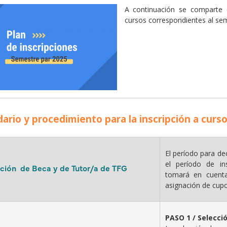
iche
A continuación se comparte e
cursos correspondientes al se
ario y procedimiento para la inscripción a curs
El período para de
el período de in
ción de Beca y de Tutor/a de TFG
tomará en cuenta
asignación de cupo
PASO 1 / Selecci