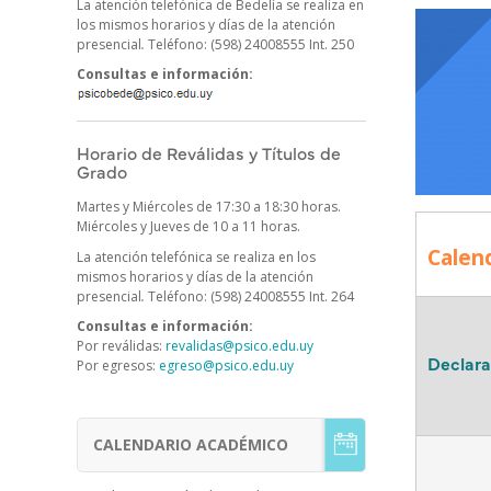
La atención telefónica de Bedelía se realiza en
Imagen/Af
Cuerpo
los mismos horarios y días de la atención
presencial
.
Teléfono: (598) 24008555 Int. 250
Consultas e información:
Horario de Reválidas y Títulos de
Grado
Martes y Miércoles de 17:30 a 18:30 horas.
Miércoles y Jueves de 10 a 11 horas.
Calend
La atención telefónica se realiza en los
mismos horarios y días de la atención
presencial
.
Teléfono: (598) 24008555 Int. 264
Consultas e información:
Por reválidas:
revalidas@psico.edu.uy
Declara
Por egresos:
egreso@psico.edu.uy
CALENDARIO ACADÉMICO
Menú
Estudiantes
de