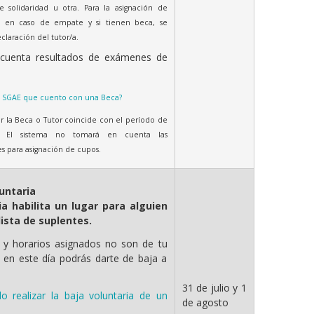
e solidaridad u otra. Para la asignación de
o, en caso de empate y si tienen beca, se
claración del tutor/a.
cuenta resultados de exámenes de
l SGAE que cuento con una Beca?
ar la Beca o Tutor coincide con el período de
s. El sistema no tomará en cuenta las
s para asignación de cupos.
luntaria
ia habilita un lugar para alguien
lista de suplentes.
as y horarios asignados no son de tu
o en este día podrás darte de baja a
31 de julio y 1
 realizar la baja voluntaria de un
de agosto