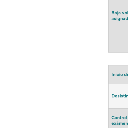
Baja vol
asigna
Inicio d
Desisti
Control
exámene