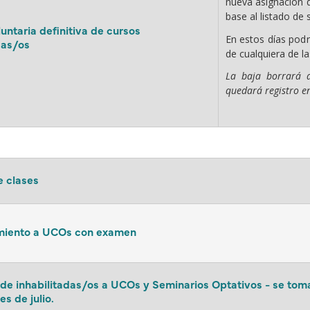
nueva asignación d
base al listado de 
untaria definitiva de cursos
En estos días podr
das/os
de cualquiera de la
La baja borrará 
quedará registro en
e clases
miento a UCOs con examen
 de inhabilitadas/os a UCOs y Seminarios Optativos - se tom
s de julio.