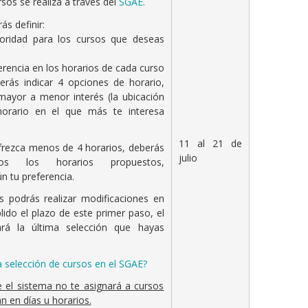
sos se realiza a través del
SGAE.
ás definir:
ioridad para los cursos que deseas
erencia en los horarios de cada curso
erás indicar 4 opciones de horario,
ayor a menor interés (la ubicación
 horario en el que más te interesa
11 al 21 de
frezca menos de 4 horarios, deberás
julio
dos los horarios propuestos,
 tu preferencia.
s podrás realizar modificaciones en
lido el plazo de este primer paso, el
ará la última selección que hayas
a selección de cursos en el SGAE?
 el sistema no te asignará a cursos
 en días u horarios.