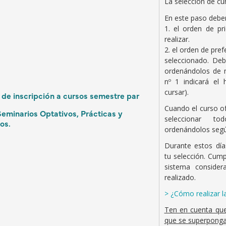
La selección de cur
En este paso deber
1. el orden de pr
realizar.
2. el orden de pref
seleccionado. Deb
ordenándolos de m
nº 1 indicará el
cursar).
 de inscripción a cursos semestre par
Cuando el curso o
eminarios Optativos, Prácticas y
seleccionar to
os.
ordenándolos según
Durante estos día
tu selección. Cump
sistema consider
realizado.
> ¿Cómo realizar l
Ten en cuenta que
que se superpongan