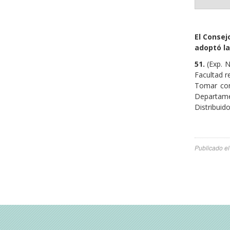
El Consej
adoptó la
51.
(Exp. 
Facultad r
Tomar con
Departame
Distribuid
Publicado e