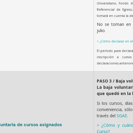
Universitario, Fondo d
Referencial de Egres
tomará en cuenta la de
No se toman en 
julio.
> ¿Cómo declarar en e
El período para declar
inscripción a curso
declaraciones anteriore
PASO 3 / Baja vo
La baja voluntar
que quedó en la 
Si los cursos, dí
conveniencia, sól
través del
SGAE
.
luntaria de cursos asignados
> ¿Cómo y cuándo
Curso?