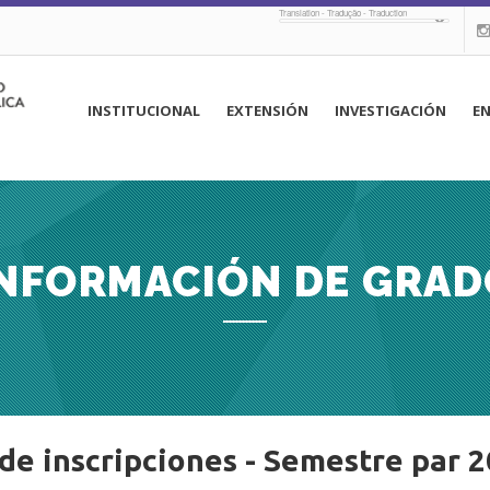
Translation - Tradução - Traduction
navegación
INSTITUCIONAL
EXTENSIÓN
INVESTIGACIÓN
E
principal
INFORMACIÓN DE GRAD
de inscripciones - Semestre par 