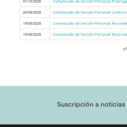
01/10/2025
Comunicado de Sección Personal: Prórroga
24/09/2025
Comunicado de Sección Personal: Control de
19/09/2025
Comunicado de Sección Personal: Recordat
15/09/2025
Comunicado de Sección Personal: Recordat
P
« 
Paginación
p
Suscripción a noticias