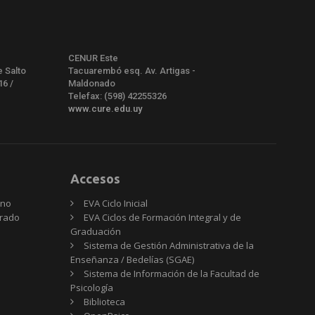
CENUR Este
e Salto
Tacuarembó esq. Av. Artigas -
16 /
Maldonado
Telefax: (598) 42255326
www.cure.edu.uy
Accesos
rno
EVA Ciclo Inicial
Grado
EVA Ciclos de Formación Integral y de
Graduación
Sistema de Gestión Administrativa de la
Enseñanza / Bedelías (SGAE)
Sistema de Información de la Facultad de
Psicología
Biblioteca