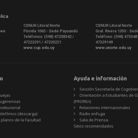
lica
CENUR Litoral Norte
CENUR Litoral Norte
deo
Florida 1065 - Sede Paysandú
Gral. Rivera 1350 - Sed
Teléfonos: (598) 47238342 /
Teléfono: (598) 473348
47222291 / 47220221
47329149
www.cup.edu.uy
www.unorte.edu.uy
o
Ayuda e información
Sección Secretaría de Cogobie
uejas
Orientación a Estudiantes de 
ugerencias
(PROREn)
nstitucional
Relaciones internacionales
telefónico (descarga)
Radio enFuga
 planos de la Facultad
Sala de Prensa
Sitios
Sitios recomendados
recomendados