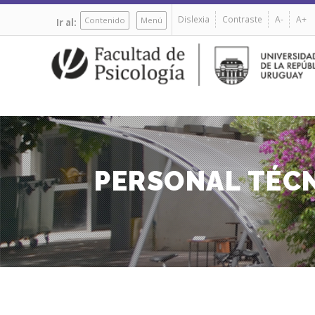
Pasar
Dislexia
Contraste
A-
A+
al
Contenido
Menú
Ir al:
contenido
principal
PERSONAL TÉCN