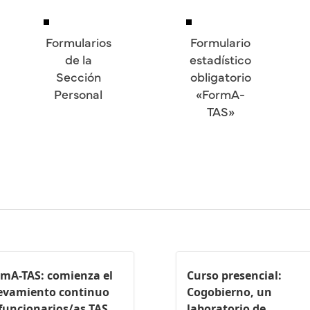
Formularios
Formulario
de la
estadístico
Sección
obligatorio
Personal
«FormA-
TAS»
mA-TAS: comienza el
Curso presencial:
levamiento continuo
Cogobierno, un
funcionarios/as TAS
laboratorio de