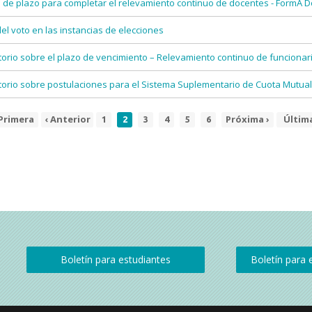
 de plazo para completar el relevamiento continuo de docentes - FormA 
l voto en las instancias de elecciones
orio sobre el plazo de vencimiento – Relevamiento continuo de funciona
orio sobre postulaciones para el Sistema Suplementario de Cuota Mutual
rimera
Primera
Página
‹ Anterior
Page
Página
Page
Page
Page
Page
Siguiente
Próxima ›
Últim
Últim
1
2
3
4
5
6
ágina
anterior
actual
página
págin