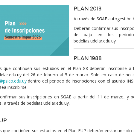
PLAN 2013
iche
A través de SGAE autogestión b
Deberán confirmar sus inscripc
de baja en los periodo
bedelias.udelar.edu.uy.
PLAN 1988
s que continúen sus estudios en el Plan 88 deberán inscribirse a
delar.edu.uy del 26 de febrero al 5 de marzo. Solo en caso de no e
@psico.edu.uy
dentro del periodo de inscripciones con el asunto I
ea inscribirse.
onfirmar sus inscripciones en SGAE a partir del 11 de marzo, y p
, a través de bedelias.udelar.edu.uy.
UP
s que continúen sus estudios en el Plan EUP deberán enviar un solo 