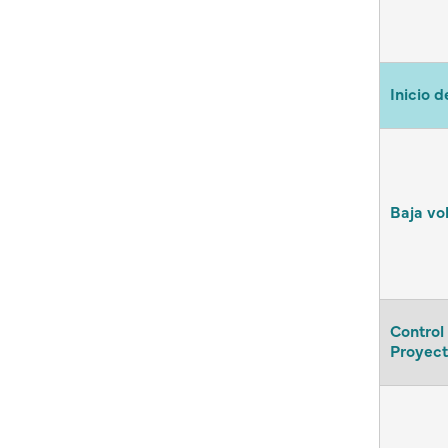
Inicio d
Baja vo
Control
Proyect