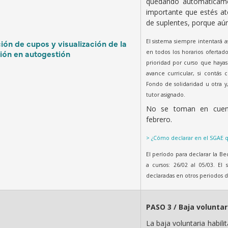
quedando automáticamen
importante que estés ate
de suplentes, porque aú
El sistema siempre intentará a
ión de cupos y visualización de la
ión en autogestión
en todos los horarios oferta
prioridad por curso que hayas 
avance curricular, si contás 
Fondo de solidaridad u otra y,
tutor asignado.
No se toman en cuen
febrero.
> ¿Cómo declarar en el SGAE 
El período para declarar la Be
a cursos: 26/02 al 05/03. E
declaradas en otros periodos d
PASO 3 / Baja voluntar
La baja voluntaria habili