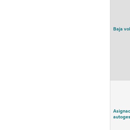
Baja vo
Asignac
autoges