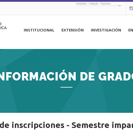
Translation - Tradução - Traduction
navegación
INSTITUCIONAL
EXTENSIÓN
INVESTIGACIÓN
E
principal
INFORMACIÓN DE GRAD
de inscripciones - Semestre impa