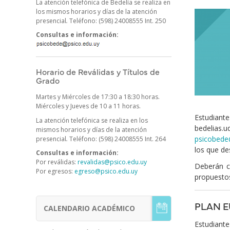
La atención telefónica de Bedelía se realiza en
los mismos horarios y días de la atención
Imagen/Af
Cuerpo
presencial
.
Teléfono: (598) 24008555 Int. 250
Consultas e información:
Horario de Reválidas y Títulos de
Grado
Martes y Miércoles de 17:30 a 18:30 horas.
Miércoles y Jueves de 10 a 11 horas.
Estudiante
La atención telefónica se realiza en los
bedelias.u
mismos horarios y días de la atención
psicobede
presencial
.
Teléfono: (598) 24008555 Int. 264
los que des
Consultas e información:
Por reválidas:
revalidas@psico.edu.uy
Deberán c
Por egresos:
egreso@psico.edu.uy
propuestos
PLAN E
CALENDARIO ACADÉMICO
Menú
Estudiantes
Estudiante
de