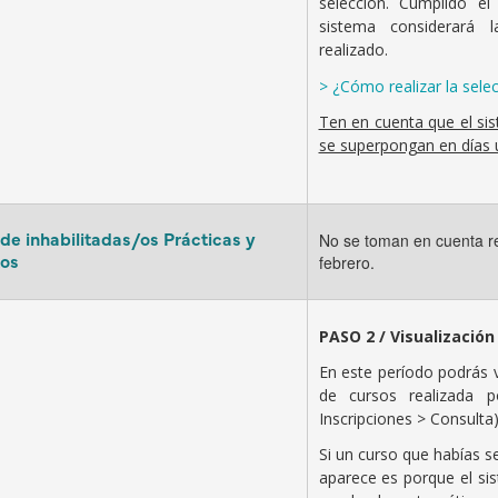
selección. Cumplido el
sistema considerará 
realizado.
> ¿Cómo realizar la sele
Ten en cuenta que el si
se superpongan en días u
 de inhabilitadas/os Prácticas y
No se toman en cuenta r
os
febrero.
PASO 2 / Visualización
En este período podrás v
de cursos realizada p
Inscripciones > Consulta)
Si un curso que habías s
aparece es porque el si