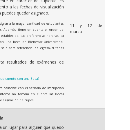
te en carácter de suplente. Es
nto a las fechas de visualización
n puedes quedar asignado.
signar a la mayor cantidad de estudiantes
11 y 12 de
dos. Además, tiene en cuenta el orden de
marzo
establecido, tus preferencias horarias, tu
con una beca de Bienestar Universitario,
 solo para referencial de egreso, si tenés
ta resultados de exámenes de
que cuento con una Beca?
ca coincide con el período de inscripción
l sistema no tomará en cuenta las Becas
e asignación de cupos.
ia
ta un lugar para alguien que quedó