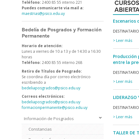
CURSOS
Teléfono:
2400 85 55 interno 221
ABIERT
Puedes comunicarte via mail a:
maestrias@psico.edu.uy
Escenarios 
Bedelía de Posgrados y Formación
DESTINATARIOS:
Permanente
> Leer más
Horario de atención:
Lunes a viernes de 10 a 13 y de 14:30 a 16:30
Producción 
horas
entre la pre
Teléfono:
2400 85 55 interno 268
Retiro de Títulos de Posgrado:
DESTINATARIOS
Se coordina día por correo electrónico
> Leer más
escribiendo a
bedeliaposgrados@psico.edu.uy
Correos electrónicos:
LIDERAZGO 
bedeliaposgrados@psico.edu.uy
DESTINATARIOS
formacionpermanente@psico.edu.uy
> Leer más
Información de Posgrados
Menú
Estudiantes
Constancias
de
TALLER DE TE
Posgrado