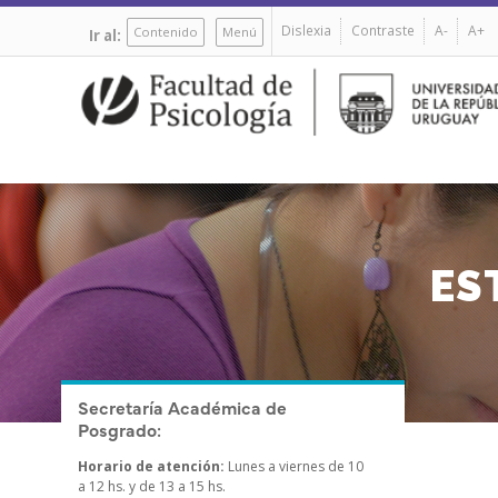
Pasar
Dislexia
Contraste
A-
A+
al
Contenido
Menú
Ir al:
contenido
principal
ES
Secretaría Académica de
Posgrado:
Horario de atención:
Lunes a viernes de 10
a 12 hs. y de 13 a 15 hs.