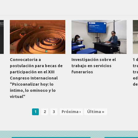
Convocatoria a
Investigación sobre el
1 
postulación para becas de
trabajo en servicios
tr
participación en el XIII
funerarios
tr
Congreso Internacional
ed
"Psicoanalizar hoy: lo
de
íntimo, lo ominoso y lo
virtual"
Página
Page
Page
Siguiente
Próxima ›
Última
Última »
1
2
3
actual
página
página