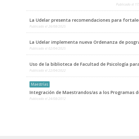
Publicado el
17
La Udelar presenta recomendaciones para fortalec
Publicado el
26/08/2025
La Udelar implementa nueva Ordenanza de posgra
Publicado el
02/04/2025
Uso de la biblioteca de Facultad de Psicología pa
Publicado el
22/04/2022
Maestrías
Integración de Maestrandos/as a los Programas de 
Publicado el
24/08/2012