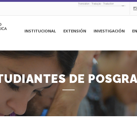
Translation - Tradução - Traduction
navegación
INSTITUCIONAL
EXTENSIÓN
INVESTIGACIÓN
E
principal
TUDIANTES DE POSGR