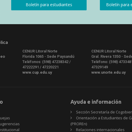
lica
CENUR Litoral Norte
CENUR Litoral Norte
deo
Florida 1065 - Sede Paysandú
Gral. Rivera 1350 - Sed
Teléfonos: (598) 47238342 /
Teléfono: (598) 473348
47222291 / 47220221
47329149
www.cup.edu.uy
www.unorte.edu.uy
o
Ayuda e información
Sección Secretaría de Cogobie
uejas
Orientación a Estudiantes de 
ugerencias
(PROREn)
nstitucional
Relaciones internacionales