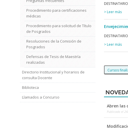
Preguntas frecuentes
DESTINATARIOS
Procedimiento para certificaciones
> Leer más
médicas
Procedimiento para solicitud de Título
Envejecimien
de Posgrados
DESTINATARIOS:
Resoluciones de la Comisión de
> Leer más
Posgrados
Defensas de Tesis de Maestría
realizadas
Cursos final
Directorio Institucional y horarios de
consulta Docente
Biblioteca
NOVEDA
Llamados a Concurso
Abren las 
Publicado el
24
Modificaci