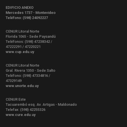
EDIFICIO ANEXO
Mercedes 1737 - Montevideo
Teléfono: (598) 24092227
CENUR Litoral Norte
Florida 1065 - Sede Paysandú
Teléfonos: (598) 47238342 /
47222291 / 47220221
www.cup.edu.uy
CENUR Litoral Norte
Gral. Rivera 1350 - Sede Salto
Teléfono: (598) 47334816 /
47329149
www.unorte.edu.uy
CENUR Este
Tacuarembó esq. Av. Artigas - Maldonado
Telefax: (598) 42255326
www.cure.edu.uy