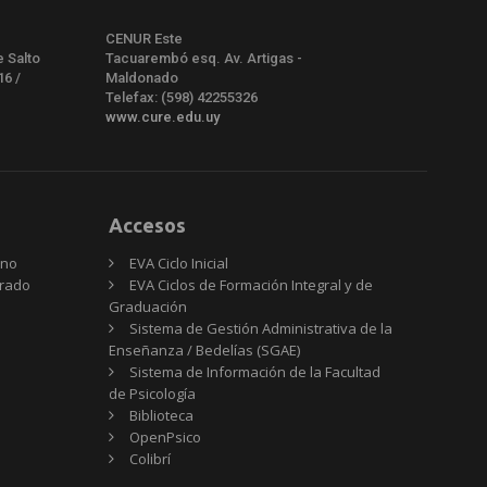
CENUR Este
e Salto
Tacuarembó esq. Av. Artigas -
16 /
Maldonado
Telefax: (598) 42255326
www.cure.edu.uy
Accesos
rno
EVA Ciclo Inicial
Grado
EVA Ciclos de Formación Integral y de
Graduación
Sistema de Gestión Administrativa de la
Enseñanza / Bedelías (SGAE)
Sistema de Información de la Facultad
de Psicología
Biblioteca
OpenPsico
Colibrí