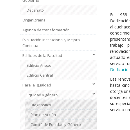
Gobierno
Decanato
En 1958 
Organigrama
Dedicació
al quehace
Agenda de transformación
conocimie
presentan
Evaluación Institucional y Mejora
trabajo 
Continua
renovacio
Edificios de la Facultad
actuado e
servicio 
Edificio Anexo
Dedicación
Edificio Central
Las renov
Para la igualdad
hasta cinc
Institucional
otorga una
2
Equidad y género
docentes e
su especia
Diagnóstico
servicio u
Plan de Acción
Comité de Equidad y Género