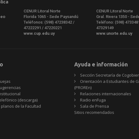
lica
CENUR Litoral Norte
CENUR Litoral Norte
deo
Florida 1065 - Sede Paysandú
Gral. Rivera 1350 - Sed
Teléfonos: (598) 47238342 /
Teléfono: (598) 473348
47222291 / 47220221
47329149
www.cup.edu.uy
www.unorte.edu.uy
o
Ayuda e información
Sección Secretaría de Cogobie
uejas
Orientación a Estudiantes de 
ugerencias
(PROREn)
nstitucional
Relaciones internacionales
telefónico (descarga)
Radio enFuga
 planos de la Facultad
Sala de Prensa
Sitios
Sitios recomendados
recomendados