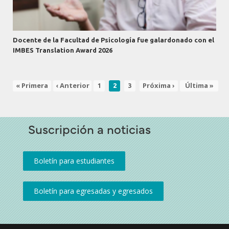
Docente de la Facultad de Psicología fue galardonado con el
IMBES Translation Award 2026
Primera
« Primera
Página
‹ Anterior
Page
Página
Page
Siguiente
Próxima ›
Última
Última »
1
2
3
Paginación
página
anterior
actual
página
página
Suscripción a noticias